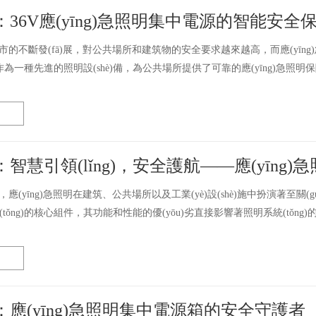
36V應(yīng)急照明集中電源的智能安全
城市的不斷發(fā)展，對公共場所和建筑物的安全要求越來越高，而應(yīng)急照
一種先進的照明設(shè)備，為公共場所提供了可靠的應(yīng)急照明保障
智慧引領(lǐng)，安全護航——應(yīn
會，應(yīng)急照明在建筑、公共場所以及工業(yè)設(shè)施中扮演著至關(g
統(tǒng)的核心組件，其功能和性能的優(yōu)劣直接影響著照明系統(tǒng
應(yīng)急照明集中電源箱的安全守護者