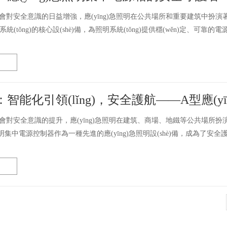
代社會對安全意識的日益增強，應(yīng)急照明在公共場所和重要建筑中扮演著至
系統(tǒng)的核心設(shè)備，為照明系統(tǒng)提供穩(wěn)定、可靠的電源
智能化引領(lǐng)，安全護航——A型應(
社會對安全意識的提升，應(yīng)急照明在建筑、商場、地鐵等公共場所扮演著至關(
照明集中電源控制器作為一種先進的應(yīng)急照明設(shè)備，成為了安全護航的重