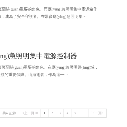
關(guān)重要的角色。而應(yīng)急照明集中電源箱作
，成為了安全守護者。在眾多應(yīng)急照明集···
yīng)急照明集中電源控制器
guān)重要的角色。在應(yīng)急照明領(lǐng)域，
要保障。山海電氣，作為這一···
共40記錄
<上一頁10
1
2
3
4
5
···
下一頁>