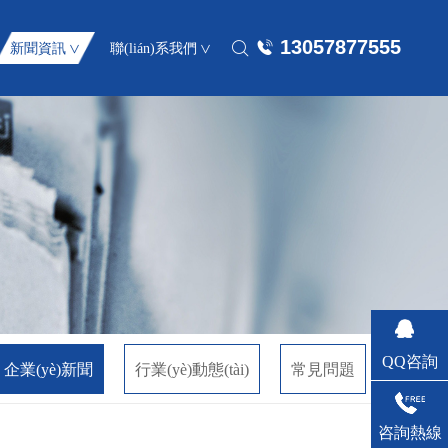
13057877555
新聞資訊
聯(lián)系我們
>
>
QQ咨詢
企業(yè)新聞
行業(yè)動態(tài)
常見問題
咨詢熱線